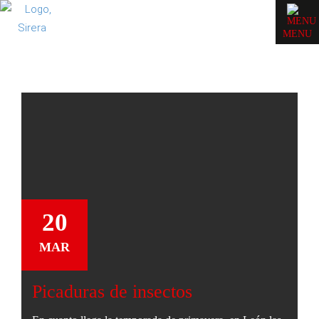
MENU
20
MAR
Picaduras de insectos