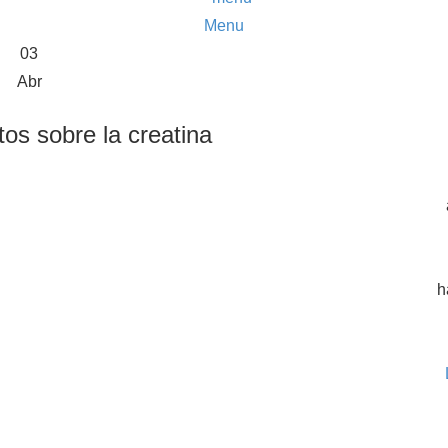
Menu
03
Abr
os sobre la creatina
plementos más conocidos en el ámbito del entrenamiento
u fama? ¿De verdad ofrece beneficios? ¿Es cierto que
este artículo aclaramos todas estas preguntas.
h
reatina está en auge?
cesariamente útil o beneficioso, la creatina es una
xcepción.
udios han demostrado su efectividad para mejorar el
erza y facilitar la recuperación muscular. Además,