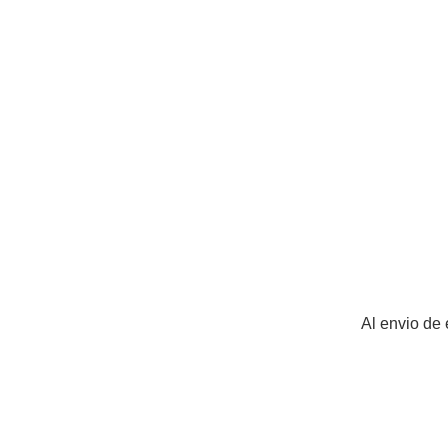
Al envio de 
La creatina se ha convertido e
suplementos más conocidos en e