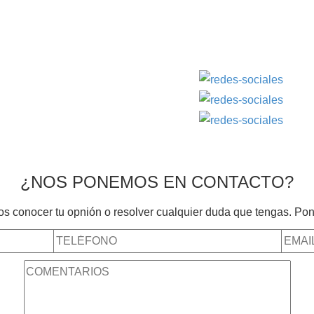
e poder ayudarte y asesorarte. Visítanos y nuestros
para ti. ¡Recuerda que somos la única farmacia de León
horas del día durante los 365 días del año.
¿NOS PONEMOS EN CONTACTO?
 conocer tu opnión o resolver cualquier duda que tengas. Pon