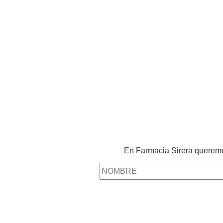
En Farmacia Sirera, estaremos encantados d
farmacéuticos te ofrecerán el mejor producto 
que nunca cierra! Abiertos las 24 
En Farmacia Sirera queremos