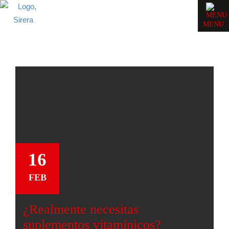
MENU
16
FEB
¿Realmente necesitas
suplementos vitamínicos?