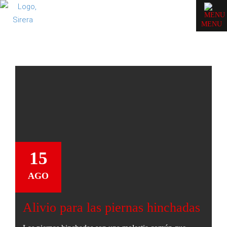
MENU
15
AGO
Alivio para las piernas hinchadas