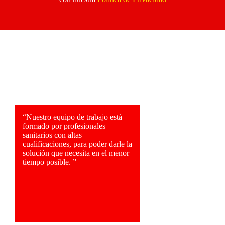
“Nuestro equipo de trabajo está
formado por profesionales
sanitarios con altas
cualificaciones, para poder darle la
solución que necesita en el menor
tiempo posible. ”