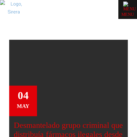
MENU
04
MAY
Desmantelado grupo criminal que
distribuía fármacos ilegales desde