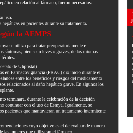
epático en relación al fármaco, fueron necesarios:
su uso.
s hepáticas en pacientes durante su tratamiento.
según la AEMPS
mya se utiliza para tratar preoperatoriamente e
os síntomas, bien sean leves o graves, de los miomas
fértiles.
tato de Ulipristal)
os en Farmacovigilancia (PRAC) dio inicio durante el
balances entre los beneficios y riesgos del medicamento
asos relacionados al daño hepático grave. En algunos los
splante.
nto terminara, durante la celebración de la decisión
no continuar con el uso de Esmya. Igualmente, se
los pacientes que mantuvieran un tratamiento intermitente
ecomendaciones cuyo objetivo es el de evaluar de manera
e las mujeres que utilizaran el fármaco.