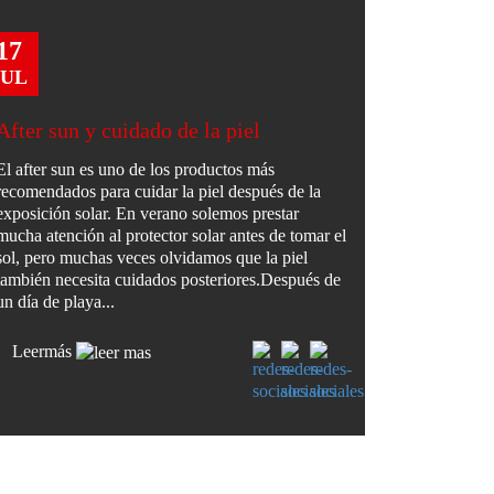
17
JUL
After sun y cuidado de la piel
El after sun es uno de los productos más
recomendados para cuidar la piel después de la
exposición solar. En verano solemos prestar
mucha atención al protector solar antes de tomar el
sol, pero muchas veces olvidamos que la piel
también necesita cuidados posteriores.Después de
un día de playa...
Leer
más