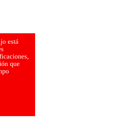
jo está
es
ificaciones,
ción que
empo